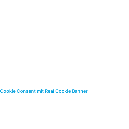
Telefax: 03831-2680-17
E-Mail:
info@buda-hst.de
|
www.buda-steuerrecht.de
Standort Ribnitz-
Damgarten
Parkstr. 9 |18311 Ribnitz-Damgarten
Telefon: 03821-8849-0
Telefax: 0381-884949
E-Mail:
info@buda-hst.de
|
www.buda-steuerrecht.de
Cookie Consent mit Real Cookie Banner