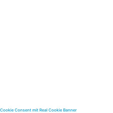
Steuerberatungsgesell
mbH
Jungfernstieg 7 | 18437 Stralsund
Telefon: 03831-2680-0
Telefax: 03831-2680-17
E-Mail:
info@buda-hst.de
|
www.buda-steuerrecht.de
Standort Ribnitz-
Damgarten
Parkstr. 9 |18311 Ribnitz-Damgarten
Telefon: 03821-8849-0
Telefax: 0381-884949
E-Mail:
info@buda-hst.de
|
www.buda-steuerrecht.de
Cookie Consent mit Real Cookie Banner