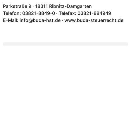
Parkstraße 9 · 18311 Ribnitz-Damgarten
Telefon: 03821-8849-0 · Telefax: 03821-884949
E-Mail: info@buda-hst.de · www.buda-steuerrecht.de
Ihre lokalen Experten
Beratung für Unternehmen
und Arbeitnehmer
buda
Steuerberatungsgesell