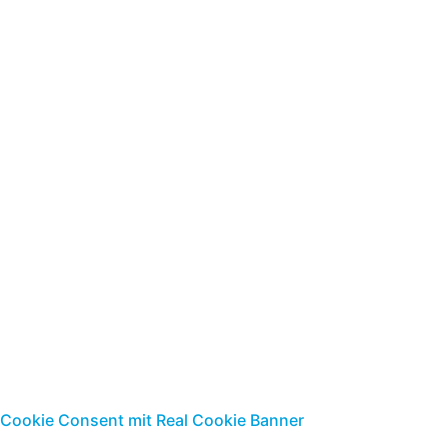
mbH
Jungfernstieg 7 | 18437 Stralsund
Telefon: 03831-2680-0
Telefax: 03831-2680-17
E-Mail:
info@buda-hst.de
|
www.buda-steuerrecht.de
Standort Ribnitz-
Damgarten
Parkstr. 9 |18311 Ribnitz-Damgarten
Telefon: 03821-8849-0
Telefax: 0381-884949
E-Mail:
info@buda-hst.de
|
www.buda-steuerrecht.de
Cookie Consent mit Real Cookie Banner