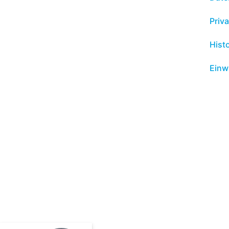
Priv
Hist
Einw
Ihre lokalen Experten
Beratung für Unternehmen
und Arbeitnehmer
buda Steuerberatungs
Jungfernstieg 7 | 18437 Stralsund
Telefon: 03831-2680-0