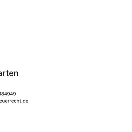
arten
-884949
euerrecht.de