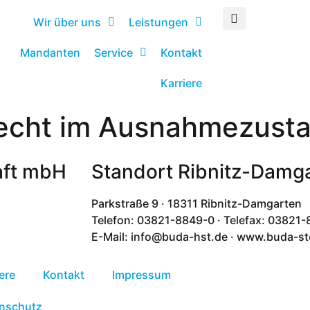
Wir über uns
Leistungen
Mandanten
Service
Kontakt
Karriere
recht im Ausnahmezust
aft mbH
Standort Ribnitz-Damg
Parkstraße 9 · 18311 Ribnitz-Damgarten
Telefon: 03821-8849-0 · Telefax: 03821
E-Mail: info@buda-hst.de · www.buda-st
ere
Kontakt
Impressum
nschutz