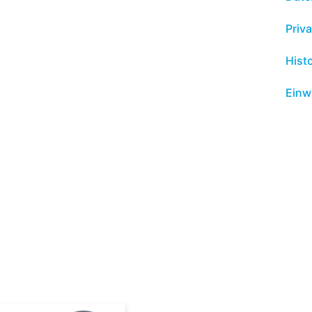
Priv
Hist
Einw
Ihre lokalen Experten
Beratung für Unternehmen
und Arbeitnehmer
buda Steuerberatungs
Jungfernstieg 7 | 18437 Stralsund
Telefon: 03831-2680-0