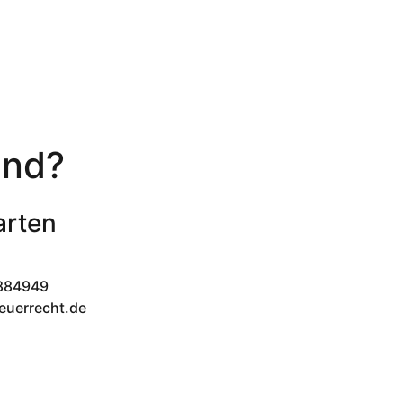
and?
arten
-884949
euerrecht.de