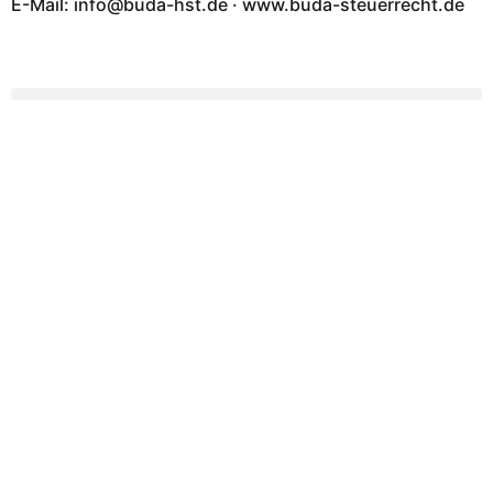
E-Mail: info@buda-hst.de · www.buda-steuerrecht.de
Ihre lokalen Experten
Beratung für Unternehmen
und Arbeitnehmer
buda
Steuerberatungsgesell
mbH