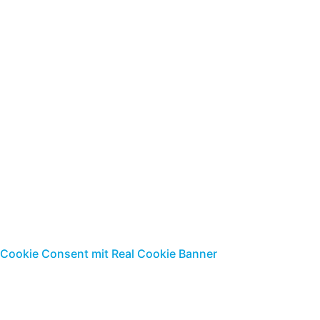
Jungfernstieg 7 | 18437 Stralsund
Telefon: 03831-2680-0
Telefax: 03831-2680-17
E-Mail:
info@buda-hst.de
|
www.buda-steuerrecht.de
Standort Ribnitz-
Damgarten
Parkstr. 9 |18311 Ribnitz-Damgarten
Telefon: 03821-8849-0
Telefax: 0381-884949
E-Mail:
info@buda-hst.de
|
www.buda-steuerrecht.de
Cookie Consent mit Real Cookie Banner